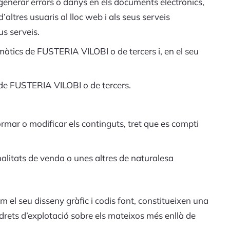
o generar errors o danys en els documents electrònics,
altres usuaris al lloc web i als seus serveis
s serveis.
rmàtics de FUSTERIA VILOBI o de tercers i, en el seu
ió de FUSTERIA VILOBI o de tercers.
ormar o modificar els continguts, tret que es compti
inalitats de venda o unes altres de naturalesa
om el seu disseny gràfic i codis font, constitueixen una
drets d’explotació sobre els mateixos més enllà de