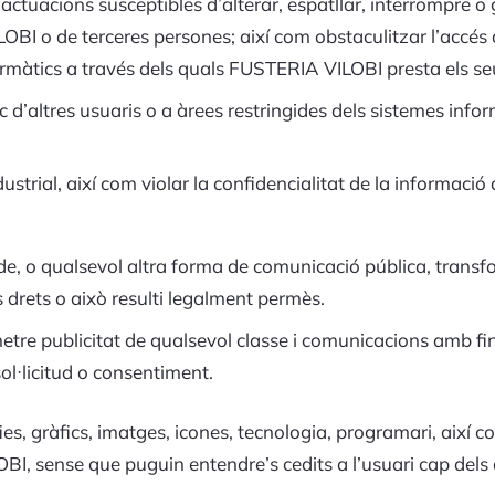
ar actuacions susceptibles d’alterar, espatllar, interrompre 
OBI o de terceres persones; així com obstaculitzar l’accés d’
rmàtics a través dels quals FUSTERIA VILOBI presta els seu
c d’altres usuaris o a àrees restringides dels sistemes info
ndustrial, així com violar la confidencialitat de la informac
ó de, o qualsevol altra forma de comunicació pública, transf
s drets o això resulti legalment permès.
emetre publicitat de qualsevol classe i comunicacions amb f
ol·licitud o consentiment.
es, gràfics, imatges, icones, tecnologia, programari, així c
BI, sense que puguin entendre’s cedits a l’usuari cap dels 