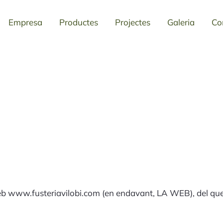
Empresa
Productes
Projectes
Galeria
Co
loc web www.fusteriavilobi.com (en endavant, LA WEB), del q