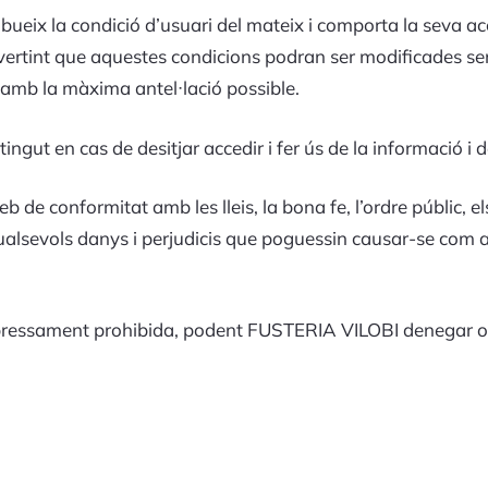
bueix la condició d’usuari del mateix i comporta la seva ac
dvertint que aquestes condicions podran ser modificades se
s amb la màxima antel·lació possible.
ngut en cas de desitjar accedir i fer ús de la informació i d
eb de conformitat amb les lleis, la bona fe, l’ordre públic, el
ualsevols danys i perjudicis que poguessin causar-se com
expressament prohibida, podent FUSTERIA VILOBI denegar o r