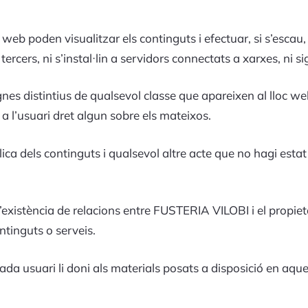
c web poden visualitzar els continguts i efectuar, si s’esca
rcers, ni s’instal·lin a servidors connectats a xarxes, ni si
gnes distintius de qualsevol classe que apareixen al lloc
 a l’usuari dret algun sobre els mateixos.
ica dels continguts i qualsevol altre acte que no hagi estat
existència de relacions entre FUSTERIA VILOBI i el propietari
tinguts o serveis.
a usuari li doni als materials posats a disposició en aquest