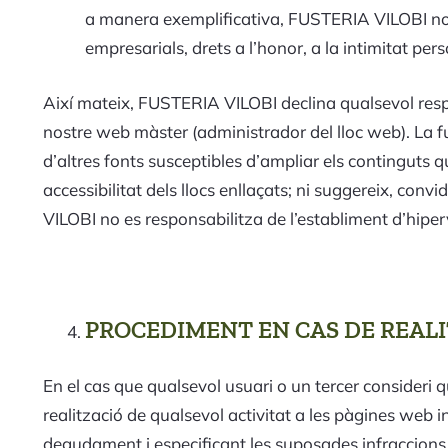
a manera exemplificativa, FUSTERIA VILOBI no es 
empresarials, drets a l’honor, a la intimitat pers
Així mateix, FUSTERIA VILOBI declina qualsevol respo
nostre web màster (administrador del lloc web). La fu
d’altres fonts susceptibles d’ampliar els continguts
accessibilitat dels llocs enllaçats; ni suggereix, co
VILOBI no es responsabilitza de l’establiment d’hiperv
PROCEDIMENT EN CAS DE REALIT
En el cas que qualsevol usuari o un tercer consideri que
realització de qualsevol activitat a les pàgines web 
degudament i especificant les suposades infraccions 