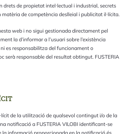
ets de propietat intel·lectual i industrial, secrets
matèria de competència deslleial i publicitat il·lícita.
uesta web i no sigui gestionada directament pel
ent la d’informar a l’usuari sobre l’existència
 ni es responsabilitza del funcionament o
mpoc serà responsable del resultat obtingut. FUSTERIA
ÍCIT
ícit de la utilització de qualsevol contingut i/o de la
 una notificació a FUSTERIA VILOBI identificant-se
 la informació proporcionada en la notificació és