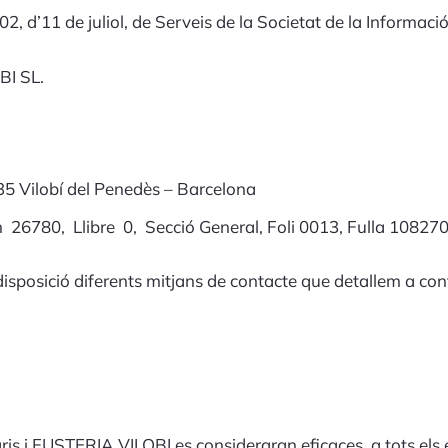
 d’11 de juliol, de Serveis de la Societat de la Informació 
BI SL.
8735 Vilobí del Penedès – Barcelona
m 26780, Llibre 0, Secció General, Foli 0013, Fulla 108270,
sposició diferents mitjans de contacte que detallem a con
ris i FUSTERIA VILOBI es consideraran eficaces, a tots els e