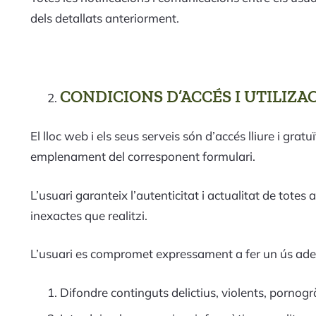
dels detallats anteriorment.
CONDICIONS D’ACCÉS I UTILIZA
El lloc web i els seus serveis són d’accés lliure i gra
emplenament del corresponent formulari.
L’usuari garanteix l’autenticitat i actualitat de tot
inexactes que realitzi.
L’usuari es compromet expressament a fer un ús adequ
Difondre continguts delictius, violents, pornogràf