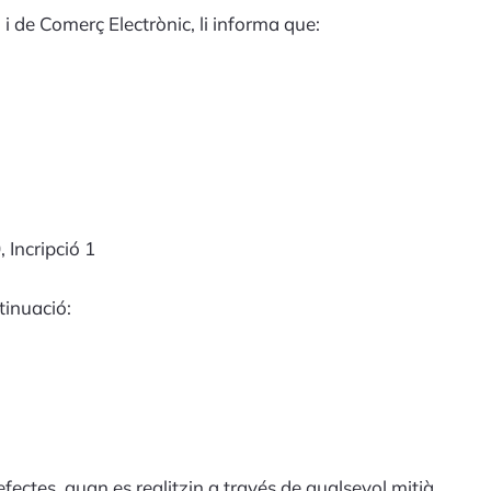
i de Comerç Electrònic, li informa que:
 Incripció 1
tinuació:
fectes, quan es realitzin a través de qualsevol mitjà