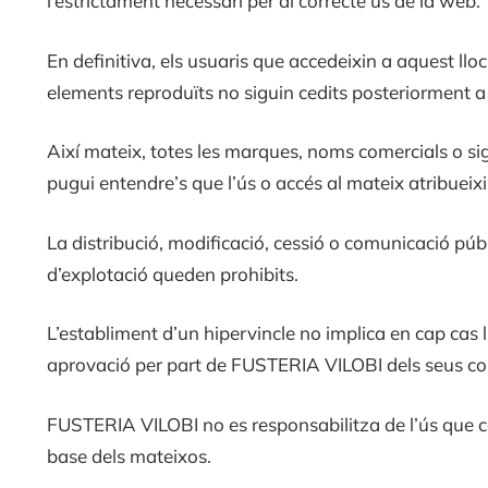
l’estrictament necessari per al correcte ús de la web.
En definitiva, els usuaris que accedeixin a aquest llo
elements reproduïts no siguin cedits posteriorment a te
Així mateix, totes les marques, noms comercials o si
pugui entendre’s que l’ús o accés al mateix atribueixi
La distribució, modificació, cessió o comunicació públ
d’explotació queden prohibits.
L’establiment d’un hipervincle no implica en cap cas l’
aprovació per part de FUSTERIA VILOBI dels seus con
FUSTERIA VILOBI no es responsabilitza de l’ús que cad
base dels mateixos.