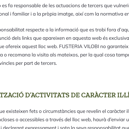
fa responsable de les actuacions de tercers que vulnerin dr
onal i familiar i a la pròpia imatge, així com la normativa en 
nsabilitat respecte a la informació que es trobi fora d’aq
nció dels links que apareixen en aquesta web és exclusivam
 que ofereix aquest lloc web. FUSTERIA VILOBI no garanteix
nvida o recomana la visita als mateixos, per la qual cosa ta
incles per part de tercers.
ZACIÓ D’ACTIVITATS DE CARÀCTER IL·L
 existeixen fets o circumstàncies que revelin el caràcter il·l
incloses o accessibles a través del lloc web, haurà d’enviar
i declarant expressament i sota la seva responsabilitat que