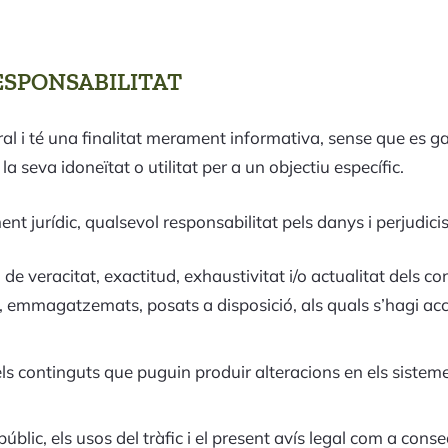
RESPONSABILITAT
al i té una finalitat merament informativa, sense que es gar
la seva idoneïtat o utilitat per a un objectiu específic.
 jurídic, qualsevol responsabilitat pels danys i perjudicis
a de veracitat, exactitud, exhaustivitat i/o actualitat dels co
, emmagatzemats, posats a disposició, als quals s’hagi acce
 els continguts que puguin produir alteracions en els siste
 públic, els usos del tràfic i el present avís legal com a cons